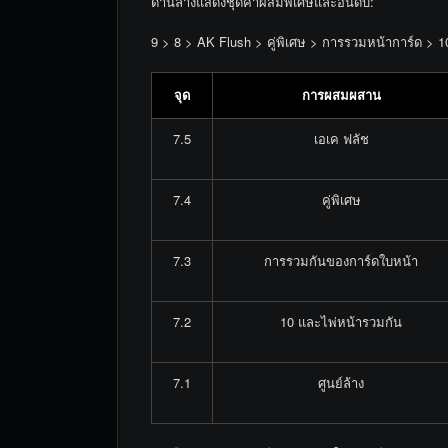
ด้านล่างแสดงชุดค่าผสมพิเศษและอันดับ:
9 > 8 > AK Flush > คู่พิเศษ > การรวมหน้าการ์ด > 1
จุด
การผสมผสาน
7.5
เอเค ฟลัช
7.4
คู่พิเศษ
7.3
การรวมกันของการ์ดใบหน้า
7.2
10 และไพ่หน้ารวมกัน
7.1
ศูนย์ล้าง