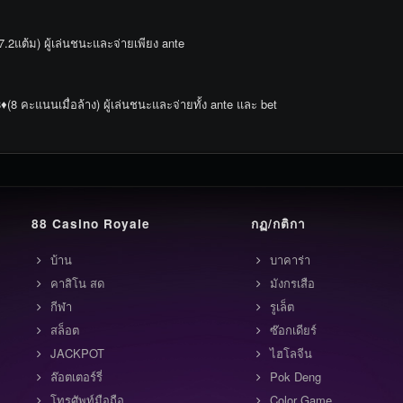
️(7.2แต้ม) ผู้เล่นชนะและจ่ายเพียง ante
8♦️(8 คะแนนเมื่อล้าง) ผู้เล่นชนะและจ่ายทั้ง ante และ bet
88 Casino Royale
กฏ/กติกา
บ้าน
บาคาร่า
คาสิโน สด
มังกรเสือ
กีฬา
รูเล็ต
สล็อต
ซ๊อกเดียร์
JACKPOT
ไฮโลจีน
ล๊อตเตอร์รี่
Pok Deng
โทรศัพท์มือถือ
Color Game