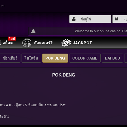
เรา
Welcome to our online casino. Play ou
ใหม่
สล็อต
ล๊อตเตอร์รี่
JACKPOT
ซ๊อกเดียร์
ไฮโลจีน
POK DENG
COLOR GAME
BAI BUU
POK DENG
ผู้เล่น 4 และผู้เล่น 5 ที่แยกเป็น ante และ bet
ต่ละคน