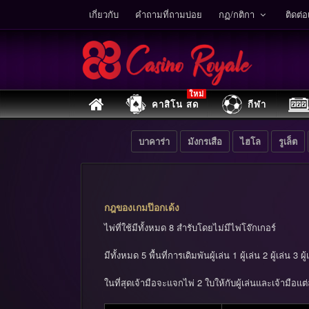
เกี่ยวกับ
คำถามที่ถามบ่อย
กฏ/กติกา
ติดต่อ
ใหม่
คาสิโน สด
กีฬา
บาคาร่า
มังกรเสือ
ไฮโล
รูเล็ต
กฎของเกมป๊อกเด้ง
ไพ่ที่ใช้มีทั้งหมด 8 สำรับโดยไม่มีไพ่โจ๊กเกอร์
มีทั้งหมด 5 พื้นที่การเดิมพันผู้เล่น 1 ผู้เล่น 2 ผู้เล่น 3 
ในที่สุดเจ้ามือจะแจกไพ่ 2 ใบให้กับผู้เล่นและเจ้ามือแ